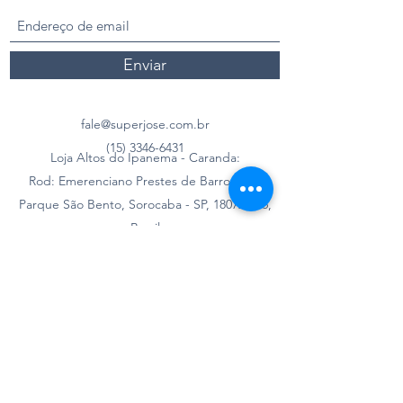
Enviar
fale@superjose.com.br
(15) 3346-6431
Loja Altos do Ipanema - Caranda:
Rod: Emerenciano Prestes de Barros, 220,
Parque São Bento, Sorocaba - SP,
18072-036
,
Brasil
Loja Parque São Bento:
Av. Vinicius de Moraes, 1273, Parque São
Bento, Sorocaba - SP,
18072-060
, Brasil
Loja Mineirão - São Conrado:
R. Rubião de Almeida, 706 - Jardim São