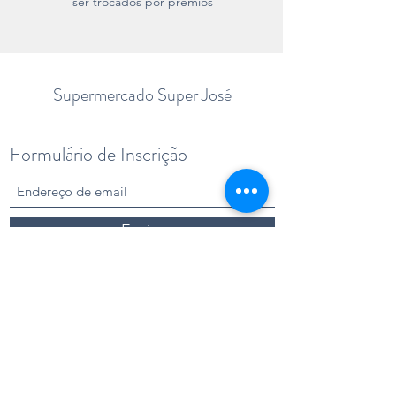
ser trocados por prêmios
Supermercado Super José
Formulário de Inscrição
Enviar
fale@superjose.com.br
(15) 3346-6431
Loja Altos do Ipanema - Caranda:
Rod: Emerenciano Prestes de Barros, 220,
Parque São Bento, Sorocaba - SP,
18072-036
,
Brasil